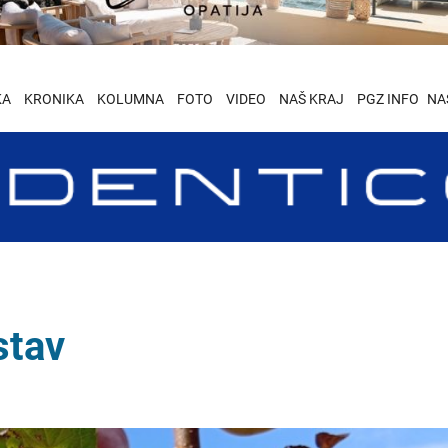
KA
KRONIKA
KOLUMNA
FOTO
VIDEO
NAŠ KRAJ
PGZ INFO
NA
stav