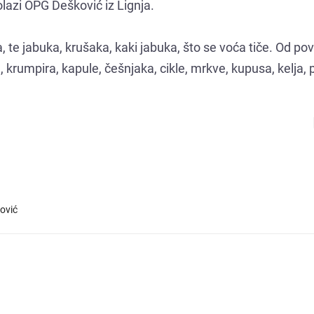
olazi OPG Dešković iz Lignja.
lla, te jabuka, krušaka, kaki jabuka, što se voća tiče. Od po
a, krumpira, kapule, češnjaka, cikle, mrkve, kupusa, kelja,
ović