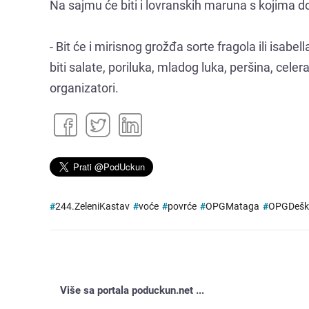
Na sajmu će biti i lovranskih maruna s kojima d
- Bit će i mirisnog grožđa sorte fragola ili isabe
biti salate, poriluka, mladog luka, peršina, celer
organizatori.
#
244.ZeleniKastav
#
voće
#
povrće
#
OPGMataga
#
OPGDešk
Više sa portala poduckun.net ...