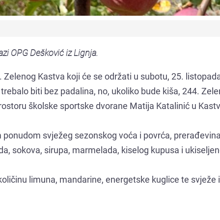
azi OPG Dešković iz Lignja.
. Zelenog Kastva koji će se održati u subotu, 25. listopad
trebalo biti bez padalina, no, ukoliko bude kiša, 244. Zele
ostoru školske sportske dvorane Matija Katalinić u Kastv
m ponudom svježeg sezonskog voća i povrća, prerađevina
da, sokova, sirupa, marmelada, kiselog kupusa i ukiselje
ličinu limuna, mandarine, energetske kuglice te svježe i