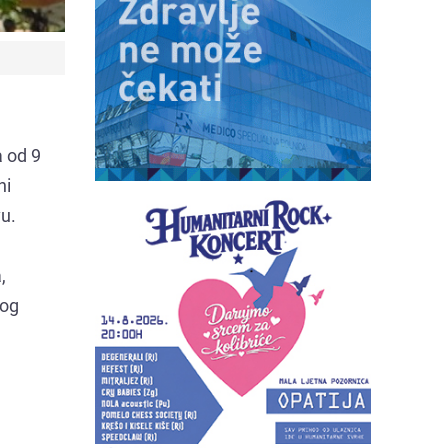
a od 9
ni
u.
,
nog