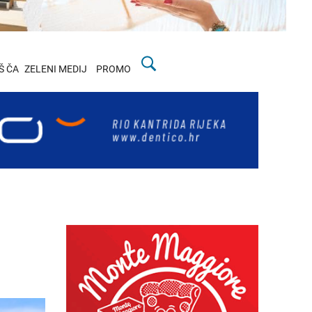
Š ČA
ZELENI MEDIJ
PROMO