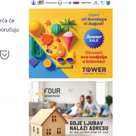
vrća će
 poručuju