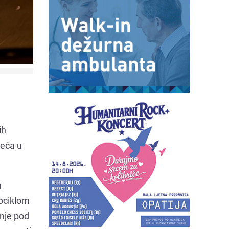
ih
reća u
h
tociklom
žnje pod