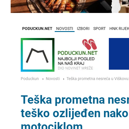
PODUCKUN.NET
NOVOSTI
IZBORI
SPORT
HNK RIJE
Poduckun
Novosti
Teška prometna nesreća u Viškovu: 
Teška prometna nesr
teško ozlijeđen nako
motociklom