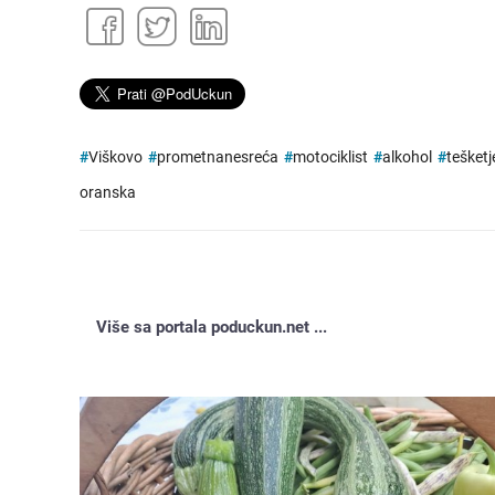
#
Viškovo
#
prometnanesreća
#
motociklist
#
alkohol
#
tešketj
oranska
Više sa portala poduckun.net ...