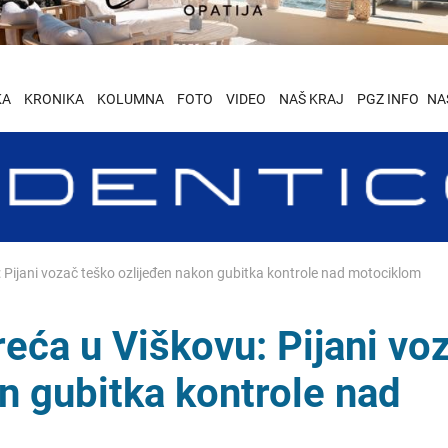
KA
KRONIKA
KOLUMNA
FOTO
VIDEO
NAŠ KRAJ
PGZ INFO
NA
Pijani vozač teško ozlijeđen nakon gubitka kontrole nad motociklom
eća u Viškovu: Pijani vo
n gubitka kontrole nad