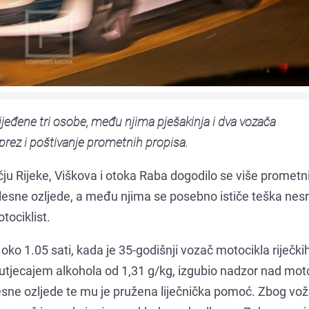
ijeđene tri osobe, među njima pješakinja i dva vozača
rez i poštivanje prometnih propisa.
čju Rijeke, Viškova i otoka Raba dogodilo se više prometn
elesne ozljede, a među njima se posebno ističe teška nes
tociklist.
o 1.05 sati, kada je 35-godišnji vozač motocikla riječki
d utjecajem alkohola od 1,31 g/kg, izgubio nadzor nad mo
elesne ozljede te mu je pružena liječnička pomoć. Zbog vo