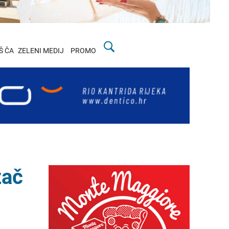
Š ČA
ZELENI MEDIJ
PROMO
zač