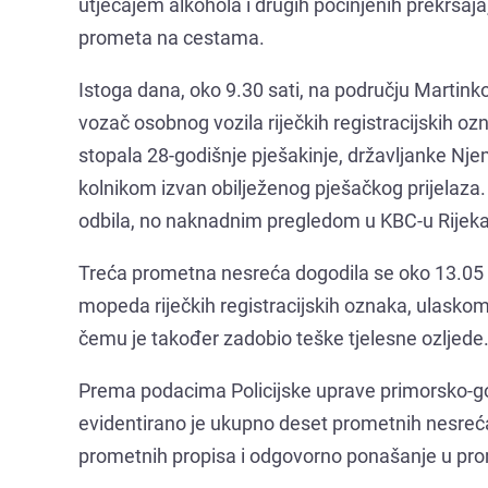
utjecajem alkohola i drugih počinjenih prekrša
prometa na cestama.
Istoga dana, oko 9.30 sati, na području Martink
vozač osobnog vozila riječkih registracijskih o
stopala 28-godišnje pješakinje, državljanke Nj
kolnikom izvan obilježenog pješačkog prijelaza.
odbila, no naknadnim pregledom u KBC-u Rijeka u
Treća prometna nesreća dogodila se oko 13.05 sa
mopeda riječkih registracijskih oznaka, ulaskom u
čemu je također zadobio teške tjelesne ozljede
Prema podacima Policijske uprave primorsko-go
evidentirano je ukupno deset prometnih nesreća,
prometnih propisa i odgovorno ponašanje u prome