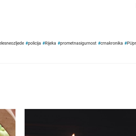
elesneozljede
#
policija
#
Rijeka
#
prometnasigurnost
#
crnakronika
#
PUpr