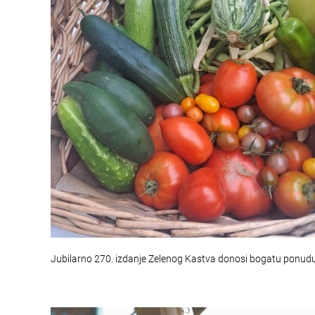
Jubilarno 270. izdanje Zelenog Kastva donosi bogatu ponud