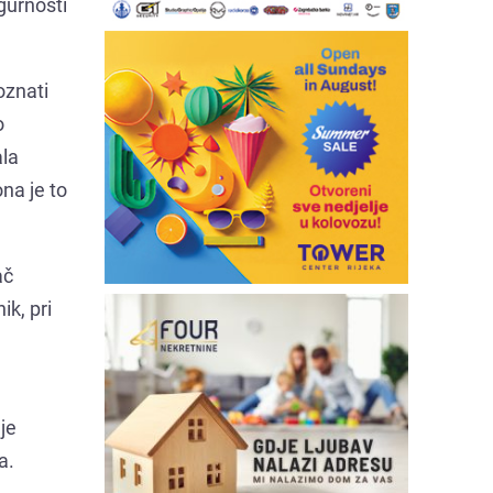
gurnosti
oznati
o
ala
na je to
ač
ik, pri
je
a.