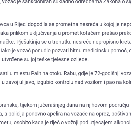
ja, vozač je sankcioniran sukladno odredbama Zakona o si
ovca u Rijeci dogodila se prometna nesreća u kojoj je nep
znaka prilikom uključivanja u promet kotačem prešao prek
emačke. Pješakinja se u trenutku nesreće nepropisno kret
 Iako je vozač ponudio pozvati hitnu medicinsku pomoć, o
tvrđene su joj teške tjelesne ozljede.
ti u mjestu Palit na otoku Rabu, gdje je 72-godišnji voz
 zavoj ulijevo, izgubio kontrolu nad vozilom i pao na koln
.
ranske, tijekom jučerašnjeg dana na njihovom području
 a policija ponovno apelira na vozače na oprez, poštivan
tu, osobito kada je riječ o vožnji pod utjecajem alkohol