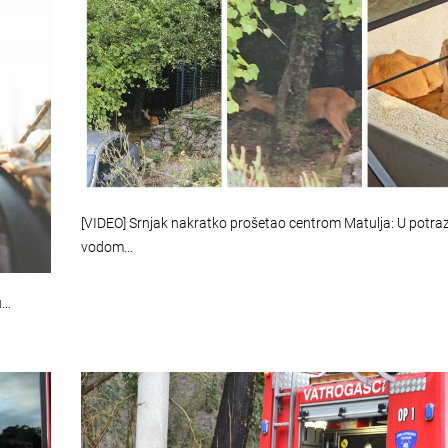
[VIDEO] Srnjak nakratko prošetao centrom Matulja: U potraz
vodom…
u…