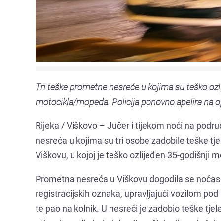
Tri teške prometne nesreće u kojima su teško ozl
motocikla/mopeda. Policija ponovno apelira na op
Rijeka / Viškovo – Jučer i tijekom noći na podru
nesreća u kojima su tri osobe zadobile teške tj
Viškovu, u kojoj je teško ozlijeđen 35-godišnji mo
Prometna nesreća u Viškovu dogodila se noćas ok
registracijskih oznaka, upravljajući vozilom po
te pao na kolnik. U nesreći je zadobio teške tj