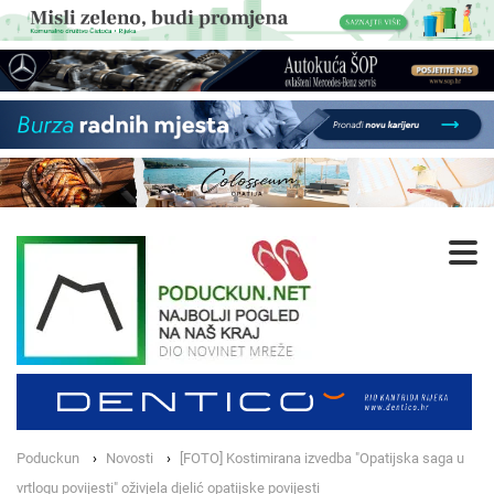
Poduckun
Novosti
[FOTO] Kostimirana izvedba "Opatijska saga u
vrtlogu povijesti" oživjela djelić opatijske povijesti