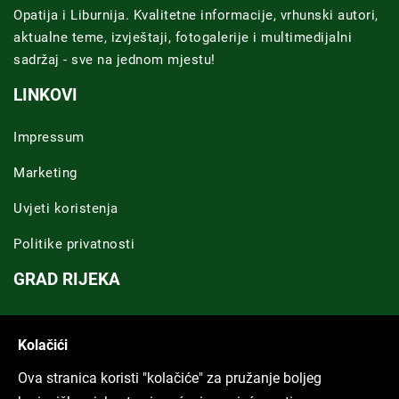
Opatija i Liburnija. Kvalitetne informacije, vrhunski autori,
aktualne teme, izvještaji, fotogalerije i multimedijalni
sadržaj - sve na jednom mjestu!
LINKOVI
Impressum
Marketing
Uvjeti koristenja
Politike privatnosti
GRAD RIJEKA
Novosti Rijeka
Kolačići
Riječka regija
Ova stranica koristi "kolačiće" za pružanje boljeg
ARHIVA TEKSTOVA