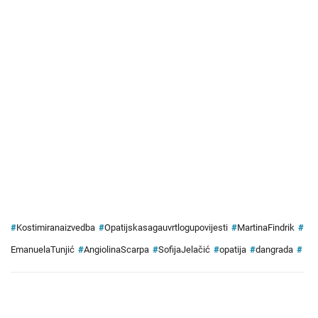
#
Kostimiranaizvedba
#
Opatijskasagauvrtlogupovijesti
#
MartinaFindrik
#
EmanuelaTunjić
#
AngiolinaScarpa
#
SofijaJelačić
#
opatija
#
dangrada
#