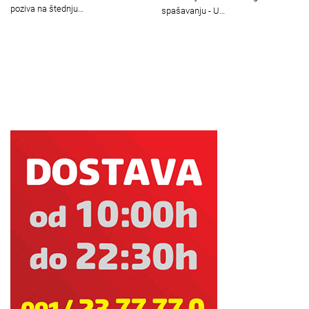
poziva na štednju…
spašavanju - U…