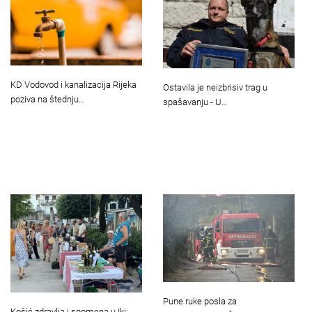
KD Vodovod i kanalizacija Rijeka
Ostavila je neizbrisiv trag u
poziva na štednju…
spašavanju - U…
Pune ruke posla za
Košić zdravlja i spomena u Iki: