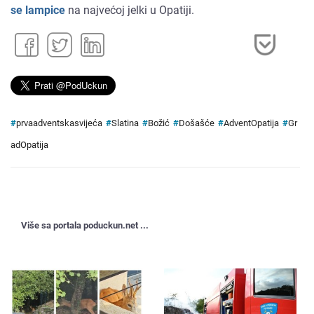
se lampice
na najvećoj jelki u Opatiji.
#
prvaadventskasvijeća
#
Slatina
#
Božić
#
Došašće
#
AdventOpatija
#
Gr
adOpatija
Više sa portala poduckun.net ...