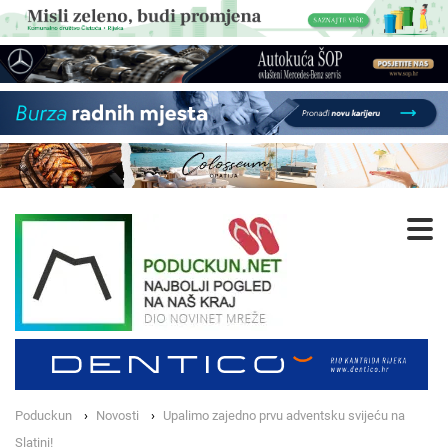
Poduckun
Novosti
Upalimo zajedno prvu adventsku svijeću na
Slatini!