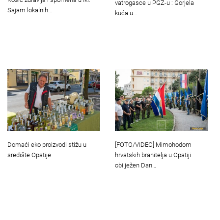
vatrogasce u PGŽ-u : Gorjela
Sajam lokalnih…
kuća u…
Domaći eko proizvodi stižu u
[FOTO/VIDEO] Mimohodom
središte Opatije
hrvatskih branitelja u Opatiji
obilježen Dan…