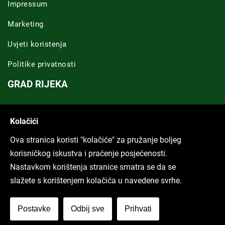
Impressum
Marketing
Uvjeti koristenja
Politike privatnosti
GRAD RIJEKA
Novosti Rijeka
Kolačići
Riječka regija
Ova stranica koristi "kolačiće" za pružanje boljeg
ARHIVA TEKSTOVA
korisničkog iskustva i praćenje posjećenosti.
Nastavkom korištenja stranice smatra se da se
Svi tekstovi
slažete s korištenjem kolačića u navedene svrhe.
Poduckun.net
Postavke
Odbij sve
Prihvati
More idea