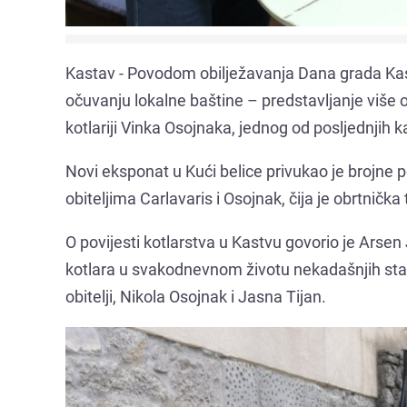
Kastav - Povodom obilježavanja Dana grada Kas
očuvanju lokalne baštine – predstavljanje više o
kotlariji Vinka Osojnaka, jednog od posljednjih 
Novi eksponat u Kući belice privukao je brojne posj
obiteljima Carlavaris i Osojnak, čija je obrtnička 
O povijesti kotlarstva u Kastvu govorio je Arsen 
kotlara u svakodnevnom životu nekadašnjih stano
obitelji, Nikola Osojnak i Jasna Tijan.