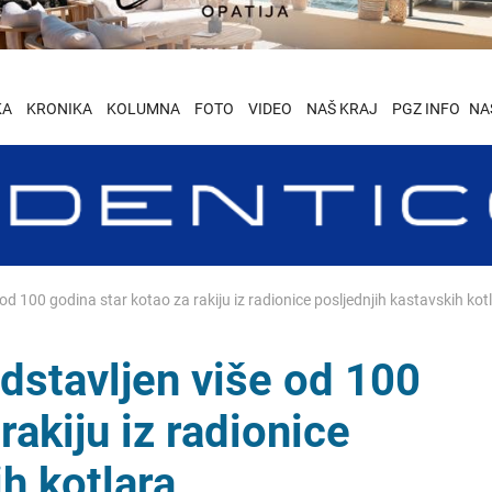
KA
KRONIKA
KOLUMNA
FOTO
VIDEO
NAŠ KRAJ
PGZ INFO
NA
od 100 godina star kotao za rakiju iz radionice posljednjih kastavskih kot
dstavljen više od 100
rakiju iz radionice
h kotlara