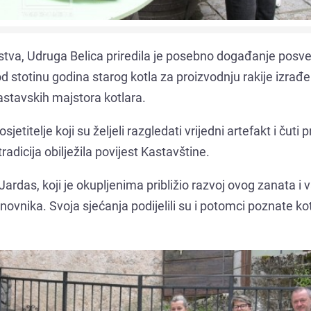
tva, Udruga Belica priredila je posebno događanje posv
d stotinu godina starog kotla za proizvodnju rakije izrađ
kastavskih majstora kotlara.
etitelje koji su željeli razgledati vrijedni artefakt i čuti p
tradicija obilježila povijest Kastavštine.
Jardas, koji je okupljenima približio razvoj ovog zanata i 
vnika. Svoja sjećanja podijelili su i potomci poznate ko