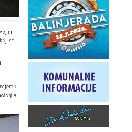
svojim
koji se
i
rimjerak
nologija