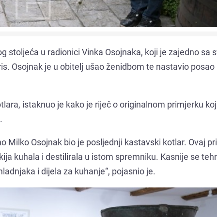
og stoljeća u radionici Vinka Osojnaka, koji je zajedno sa 
ris. Osojnak je u obitelj ušao ženidbom te nastavio posao 
ara, istaknuo je kako je riječ o originalnom primjerku koj
.
o Milko Osojnak bio je posljednji kastavski kotlar. Ovaj p
akija kuhala i destilirala u istom spremniku. Kasnije se teh
ladnjaka i dijela za kuhanje“, pojasnio je.