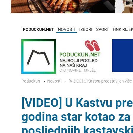
PODUCKUN.NET
NOVOSTI
IZBORI
SPORT
HNK RIJE
Poduckun
Novosti
[VIDEO] U Kastvu predstavljen više 
[VIDEO] U Kastvu pre
godina star kotao za 
posljednjih kastavski