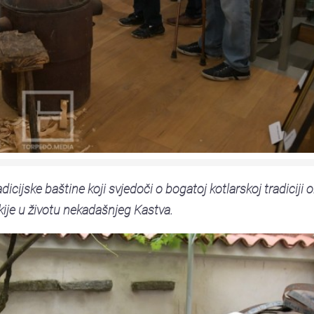
icijske baštine koji svjedoči o bogatoj kotlarskoj tradiciji ob
akije u životu nekadašnjeg Kastva.