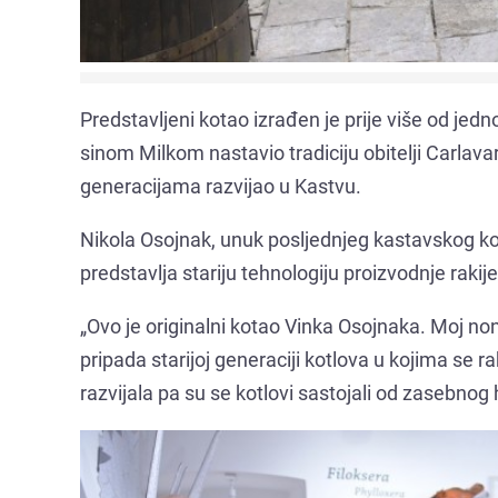
Predstavljeni kotao izrađen je prije više od jedn
sinom Milkom nastavio tradiciju obitelji Carlava
generacijama razvijao u Kastvu.
Nikola Osojnak, unuk posljednjeg kastavskog kotl
predstavlja stariju tehnologiju proizvodnje rakije
„Ovo je originalni kotao Vinka Osojnaka. Moj non
pripada starijoj generaciji kotlova u kojima se r
razvijala pa su se kotlovi sastojali od zasebnog h