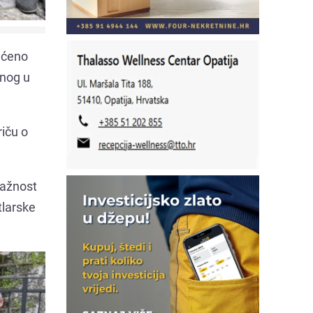
ećeno
enog u
riču o
važnost
tlarske