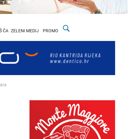
Š ČA
ZELENI MEDIJ
PROMO
lara