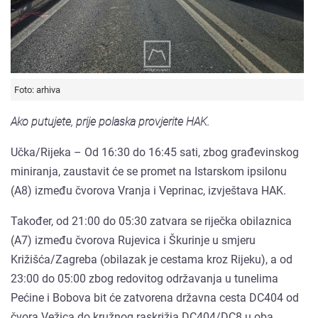
Foto: arhiva
Ako putujete, prije polaska provjerite HAK.
Učka/Rijeka – Od 16:30 do 16:45 sati, zbog građevinskog
miniranja, zaustavit će se promet na Istarskom ipsilonu
(A8) između čvorova Vranja i Veprinac, izvještava HAK.
Također, od 21:00 do 05:30 zatvara se riječka obilaznica
(A7) između čvorova Rujevica i Škurinje u smjeru
Križišća/Zagreba (obilazak je cestama kroz Rijeku), a od
23:00 do 05:00 zbog redovitog održavanja u tunelima
Pećine i Bobova bit će zatvorena državna cesta DC404 od
čvora Vežica do kružnog raskrižja DC404/DC8 u oba