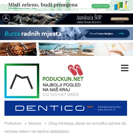
Poduckun
Novosti
Zbog miniranja, danas se na kratko zatvara A8,
večeras radovi i na riječkoj zaobilaznici