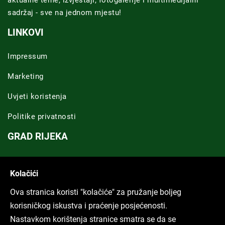
aktualne teme, izvještaji, fotogalerije i multimedijalni
sadržaj - sve na jednom mjestu!
LINKOVI
Impressum
Marketing
Uvjeti koristenja
Politike privatnosti
GRAD RIJEKA
Novosti Rijeka
Kolačići
Riječka regija
Ova stranica koristi "kolačiće" za pružanje boljeg
ARHIVA TEKSTOVA
korisničkog iskustva i praćenje posjećenosti.
Nastavkom korištenja stranice smatra se da se
Svi tekstovi