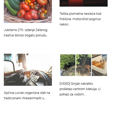
Teška prometna nesreća kod
Poklona: motociklist poginuo
nakon…
Jubilarno 270. izdanje Zelenog
Kastva donosi bogatu ponudu…
[VIDEO] Srnjak nakratko
prošetao centrom Matulja: U
Općina Lovran organizira izlet na
potrazi za vodom…
tradicionalni Wiesenmarkt u…