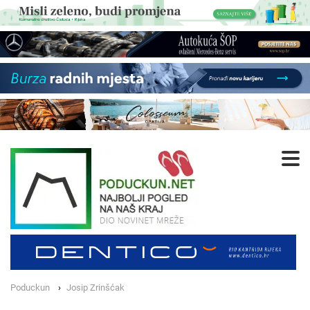
Poduckun
Josip Zrinšćak