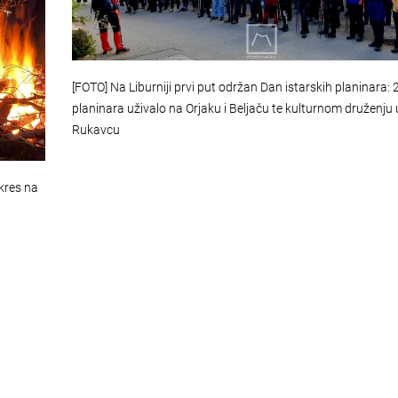
[FOTO] Na Liburniji prvi put održan Dan istarskih planinara: 
planinara uživalo na Orjaku i Beljaču te kulturnom druženju 
Rukavcu
 kres na