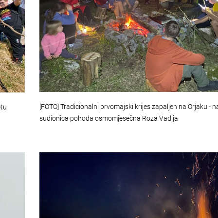
[FOTO] Tradicionalni prvomajski krijes zapaljen na Orjaku - 
etu
sudionica pohoda osmomjesečna Roza Vadlja