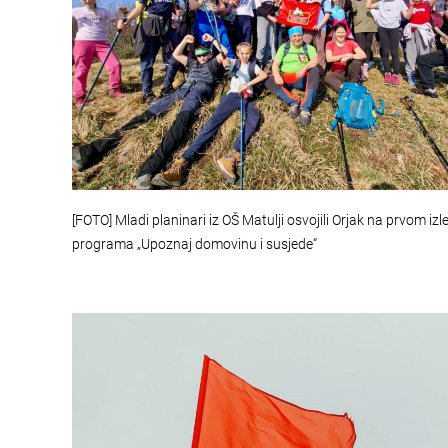
[FOTO] Mladi planinari iz OŠ Matulji osvojili Orjak na prvom izl
programa „Upoznaj domovinu i susjede“