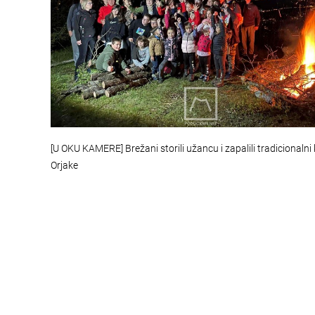
[U OKU KAMERE] Brežani storili užancu i zapalili tradicionalni
Orjake