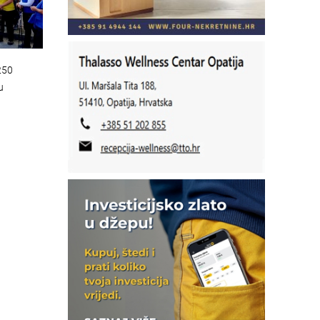
250
u