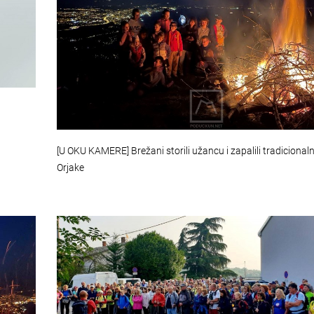
[U OKU KAMERE] Brežani storili užancu i zapalili tradicionaln
Orjake