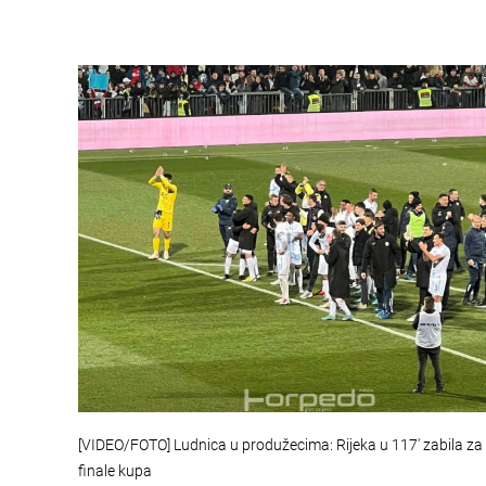
[VIDEO/FOTO] Ludnica u produžecima: Rijeka u 117' zabila za 
finale kupa