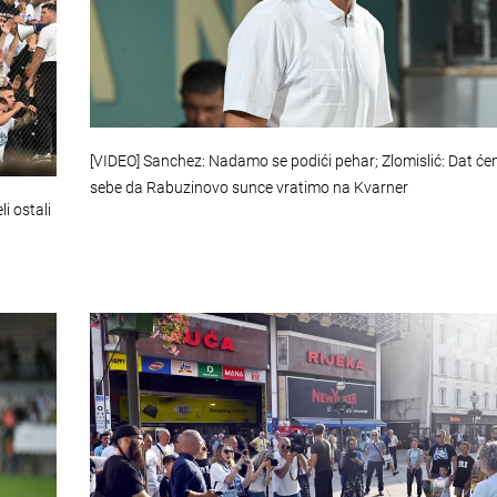
[VIDEO] Sanchez: Nadamo se podići pehar; Zlomislić: Dat ć
sebe da Rabuzinovo sunce vratimo na Kvarner
i ostali