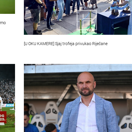
jemo
[U OKU KAMERE] Sjaj trofeja privukao Riječane