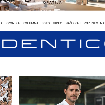
KA
KRONIKA
KOLUMNA
FOTO
VIDEO
NAŠ KRAJ
PGZ INFO
NA