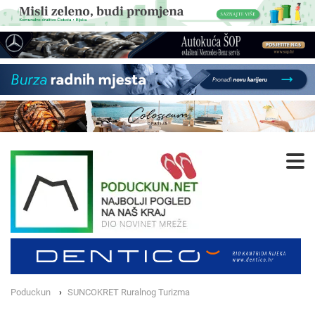
Poduckun
SUNCOKRET Ruralnog Turizma