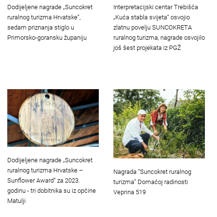
Dodijeljene nagrade „Suncokret
Interpretacijski centar Trebišća
ruralnog turizma Hrvatske“,
„Kuća stabla svijeta“ osvojio
sedam priznanja stiglo u
zlatnu povelju SUNCOKRETA
Primorsko-goransku županiju
ruralnog turizma, nagrade osvojilo
još šest projekata iz PGŽ
Dodijeljene nagrade „Suncokret
ruralnog turizma Hrvatske –
Nagrada “Suncokret ruralnog
Sunflower Award“ za 2023.
turizma” Domaćoj radinosti
godinu - tri dobitnika su iz općine
Veprina 519
Matulji