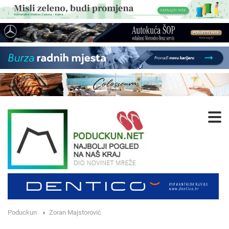
Poduckun
Zoran Majstorović