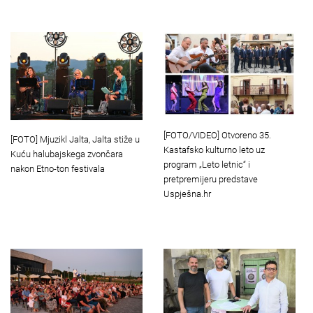
[FOTO/VIDEO] Otvoreno 35.
[FOTO] Mjuzikl Jalta, Jalta stiže u
Kastafsko kulturno leto uz
Kuću halubajskega zvončara
program „Leto letnic“ i
nakon Etno-ton festivala
pretpremijeru predstave
Uspješna.hr