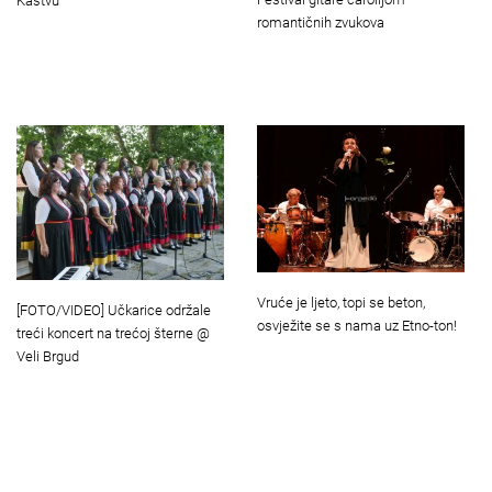
Kastvu
romantičnih zvukova
Vruće je ljeto, topi se beton,
[FOTO/VIDEO] Učkarice održale
osvježite se s nama uz Etno-ton!
treći koncert na trećoj šterne @
Veli Brgud