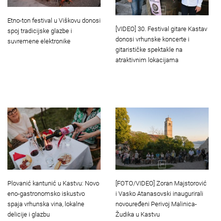
Etno-ton festival u Viškovu donosi
[VIDEO] 30. Festival gitare Kastav
spoj tradicijske glazbe i
donosi vrhunske koncerte i
suvremene elektronike
gitarističke spektakle na
atraktivnim lokacijama
Plovanić kantunić u Kastvu: Novo
[FOTO/VIDEO] Zoran Majstorović
eno-gastronomsko iskustvo
i Vasko Atanasovski inaugurirali
spaja vrhunska vina, lokalne
novouređeni Perivoj Malinica-
delicije i glazbu
Žudika u Kastvu