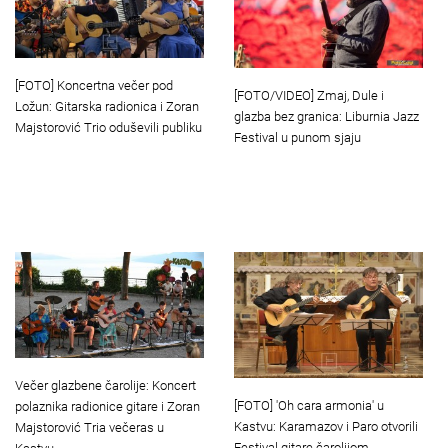
[FOTO] Koncertna večer pod
[FOTO/VIDEO] Zmaj, Dule i
Ložun: Gitarska radionica i Zoran
glazba bez granica: Liburnia Jazz
Majstorović Trio oduševili publiku
Festival u punom sjaju
Večer glazbene čarolije: Koncert
[FOTO] 'Oh cara armonia' u
polaznika radionice gitare i Zoran
Kastvu: Karamazov i Paro otvorili
Majstorović Tria večeras u
Festival gitare čarolijom