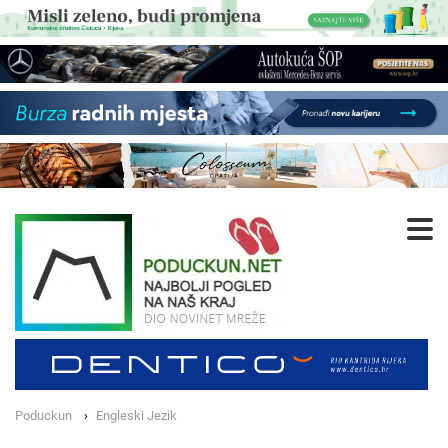
Poduckun
Engleski Jezik