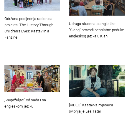
Održana posljednja radionica
Udruga studenata anglistike
projekta: The History Through
"Slang" provodi besplatne poduke
Children's Eyes: Kastav in a
engleskog jezika u Klani
Fanzine
„Pegeželjac“ od sada i na
[VIDEO] Kastavka mjeseca
engleskom jeziku
svibnja je Lea Tatai