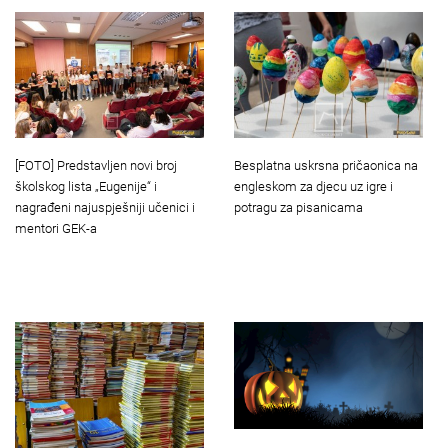
Besplatna uskrsna pričaonica na
[FOTO] Predstavljen novi broj
engleskom za djecu uz igre i
školskog lista „Eugenije“ i
potragu za pisanicama
nagrađeni najuspješniji učenici i
mentori GEK-a