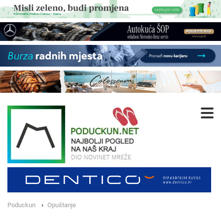
Poduckun
Opuštanje