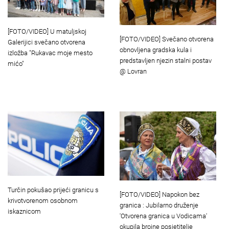
[FOTO/VIDEO] U matuljskoj
[FOTO/VIDEO] Svečano otvorena
Galerijici svečano otvorena
obnovljena gradska kula i
izložba "Rukavac moje mesto
predstavljen njezin stalni postav
mićo"
@ Lovran
Turčin pokušao prijeći granicu s
[FOTO/VIDEO] Napokon bez
krivotvorenom osobnom
granica : Jubilarno druženje
iskaznicom
'Otvorena granica u Vodicama'
okupila brojne posjetitelje