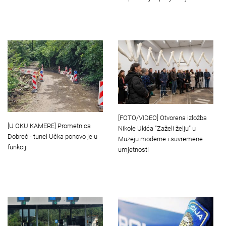
[FOTO/VIDEO] Otvorena izložba
[U OKU KAMERE] Prometnica
Nikole Ukića “Zaželi želju” u
Dobreć - tunel Učka ponovo je u
Muzeju moderne i suvremene
funkciji
umjetnosti