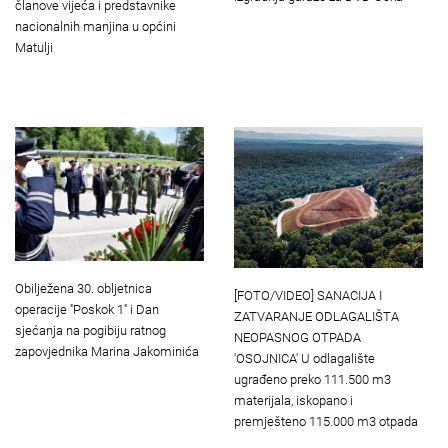
članove vijeća i predstavnike
nacionalnih manjina u općini
Matulji
Obilježena 30. obljetnica
[FOTO/VIDEO] SANACIJA I
operacije ''Poskok 1'' i Dan
ZATVARANJE ODLAGALIŠTA
sjećanja na pogibiju ratnog
NEOPASNOG OTPADA
zapovjednika Marina Jakominića
'OSOJNICA' U odlagalište
ugrađeno preko 111.500 m3
materijala, iskopano i
premješteno 115.000 m3 otpada