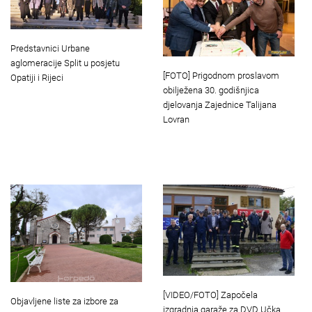
Predstavnici Urbane
aglomeracije Split u posjetu
[FOTO] Prigodnom proslavom
Opatiji i Rijeci
obilježena 30. godišnjica
djelovanja Zajednice Talijana
Lovran
[VIDEO/FOTO] Započela
Objavljene liste za izbore za
izgradnja garaže za DVD Učka