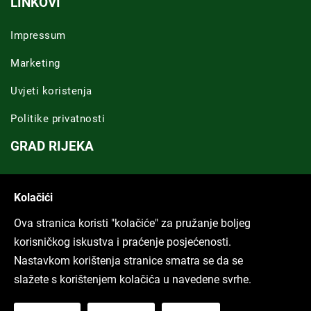
LINKOVI
Impressum
Marketing
Uvjeti koristenja
Politike privatnosti
GRAD RIJEKA
Novosti Rijeka
Kolačići
Riječka regija
Ova stranica koristi "kolačiće" za pružanje boljeg
ARHIVA TEKSTOVA
korisničkog iskustva i praćenje posjećenosti.
Nastavkom korištenja stranice smatra se da se
Svi tekstovi
slažete s korištenjem kolačića u navedene svrhe.
Poduckun.net