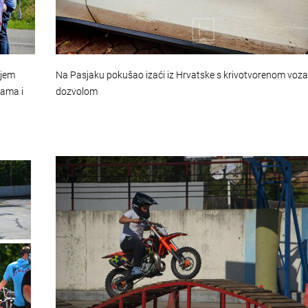
njem
Na Pasjaku pokušao izaći iz Hrvatske s krivotvorenom vo
nama i
dozvolom