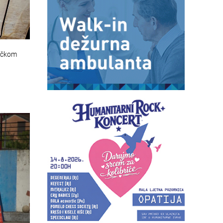
začkom