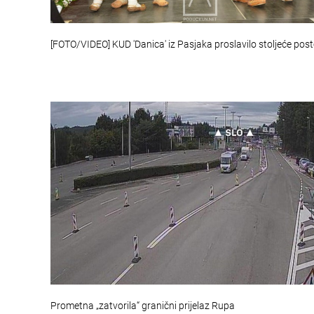
[FOTO/VIDEO] KUD 'Danica' iz Pasjaka proslavilo stoljeće pos
Prometna „zatvorila“ granični prijelaz Rupa