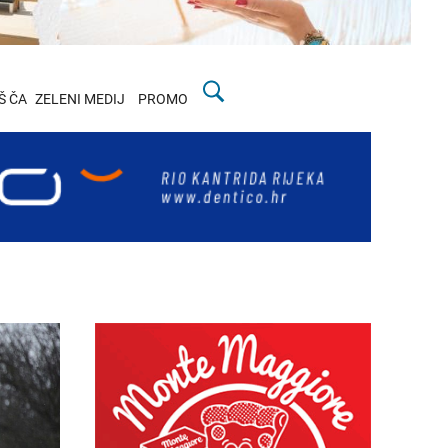
Š ČA
ZELENI MEDIJ
PROMO