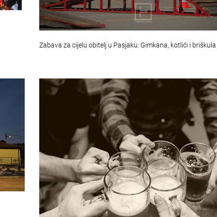
Zabava za cijelu obitelj u Pasjaku: Gimkana, kotlići i briškula