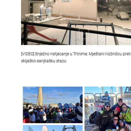
[VIDEO] Snježno natjecanje u Trtnima: Mještani nizbrdicu pretv
skijaško-sanjkašku stazu