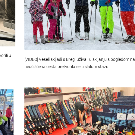
orili u
[VIDEO] Veseli skijaši s Bregi uživali u skijanju s pogledom n
neočišćena cesta pretvorila se u slalom stazu