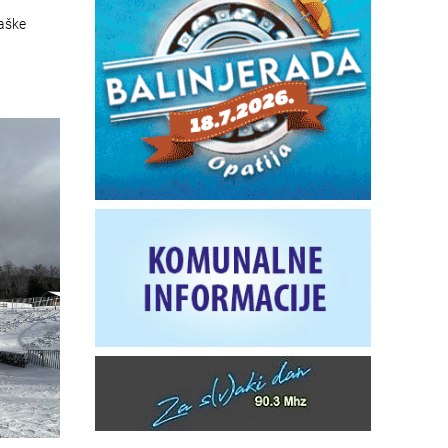
jaške