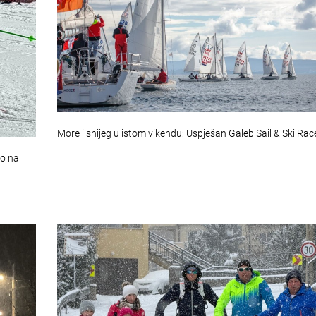
More i snijeg u istom vikendu: Uspješan Galeb Sail & Ski Ra
no na