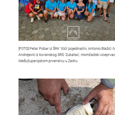
[FOTO] Petar Pobar iz ŠRK 'Ičići' pojedinačni, Antonio Blažić i 
Andrejević iz lovranskog SRD 'Zubatac', momčadski viceprvac
Međužupanijskom prvenstvu u Zadru