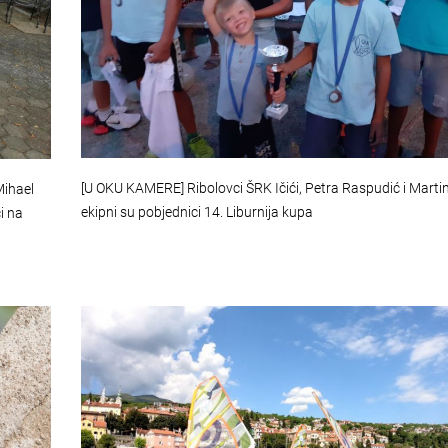
[U OKU KAMERE] Ribolovci ŠRK Ičići, Petra Raspudić i Martin
Mihael
ekipni su pobjednici 14. Liburnija kupa
i na