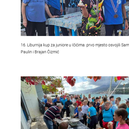
16. Liburnija kup za juniore u Ičićima: prvo mjesto osvojili S
Paulin i Brajan Čizmić