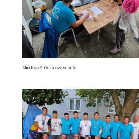
Mići Kup Preluka ove subote