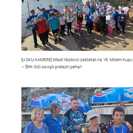
[U OKU KAMERE] Mladi ribolovci zablistali na 18. Mićem Kupu
– ŠRK Ičići osvojili prelazni pehar!