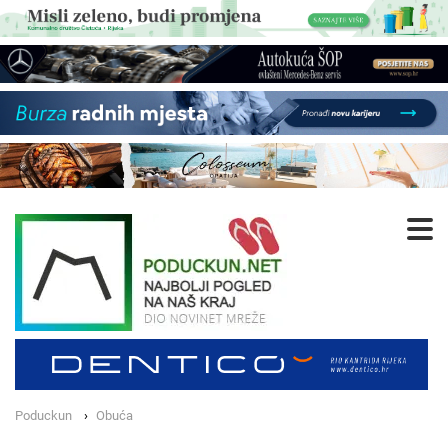
Poduckun
Obuća